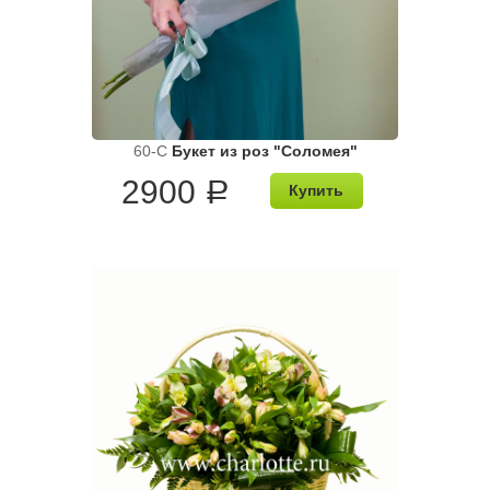
60-C
Букет из роз "Соломея"
2900
a
Купить