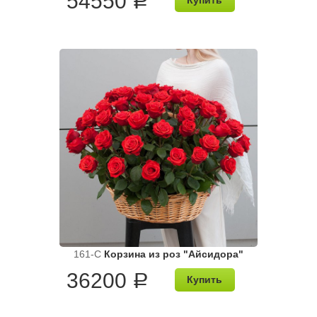
54550
a
Купить
161-C
Корзина из роз "Айсидора"
36200
a
Купить