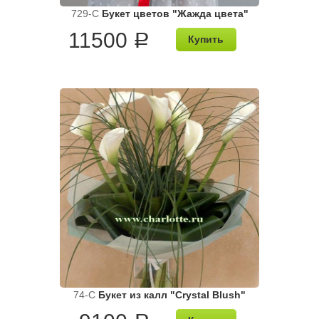
729-C
Букет цветов "Жажда цвета"
11500
a
Купить
74-C
Букет из калл "Crystal Blush"