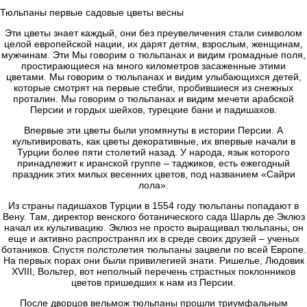
Тюльпаны первые садовые цветы весны
Эти цветы знает каждый, они без преувеличения стали символом
целой европейской нации, их дарят детям, взрослым, женщинам,
мужчинам. Эти Мы говорим о тюльпанах и видим громадные поля,
простирающиеся на много километров засаженные этими
цветами. Мы говорим о тюльпанах и видим улыбающихся детей,
которые смотрят на первые стебли, пробившиеся из снежных
проталин. Мы говорим о тюльпанах и видим мечети арабской
Персии и гордых шейхов, турецкие бани и падишахов.
Впервые эти цветы были упомянуты в истории Персии. А
культивировать, как цветы декоративные, их впервые начали в
Турции более пяти столетий назад. У народа, язык которого
принадлежит к иранской группе – таджиков, есть ежегодный
праздник этих милых весенних цветов, под названием «Сайри
лола».
Из страны падишахов Турции в 1554 году тюльпаны попадают в
Вену. Там, директор венского ботанического сада Шарль де Эклюз
начал их культивацию. Эклюз не просто выращивал тюльпаны, он
еще и активно распространял их в среде своих друзей – ученых
ботаников. Спустя полстолетия тюльпаны зацвели по всей Европе.
На первых порах они были привилегией знати. Ришелье, Людовик
XVIII, Вольтер, вот неполный перечень страстных поклонников
цветов пришедших к нам из Персии.
После дворцов вельмож тюльпаны прошли триумфальным