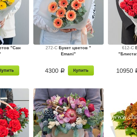
етов "Сан
272-C
Букет цветов "
612-C
"
Emani"
"Блиста
4300
10950
Купить
Купить
a