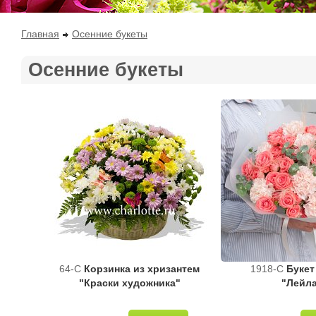
Главная
Осенние букеты
Осенние букеты
64-C
Корзинка из хризантем
1918-C
Букет
"Краски художника"
"Лейл