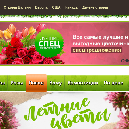
Страны Балтии
Европа
США
Канада
Другие страны
1
2
ты
Розы
Повод
Кому
Композиции
По цене