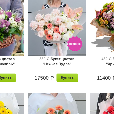
а цветов
332-C
Букет цветов
432-C
ноябрь"
"Нежная Пудра"
"Хр
17500
11400
Купить
Купить
a