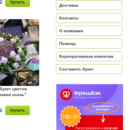
Купить
a
Доставка
Контакты
О компании
Помощь
Корпоративным клиентам
Составить букет
Букет цветов
ливая осень"
Купить
a