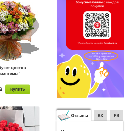
Букет цветов
изантемы"
Купить
a
Отзывы
ВК
FB