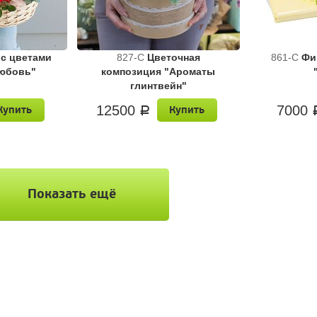
 с цветами
827-C
Цветочная
861-C
Фи
любовь"
композиция "Ароматы
глинтвейн"
12500
7000
Купить
Купить
a
Показать ещё