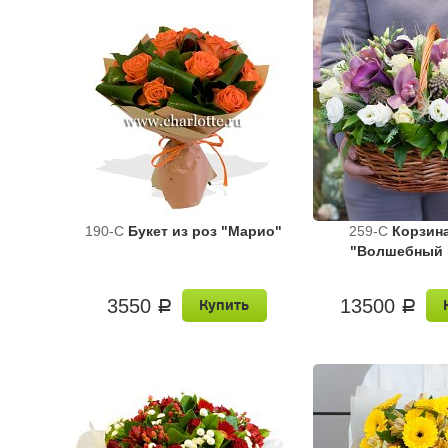
190-C
Букет из роз "Марио"
259-C
Корзин
"Волшебный 
3550
13500
Купить
a
a