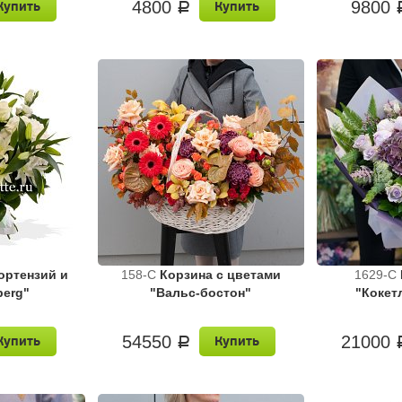
4800
9800
Купить
Купить
a
гортензий и
158-C
Корзина с цветами
1629-C
berg"
"Вальс-бостон"
"Кокет
54550
21000
Купить
Купить
a