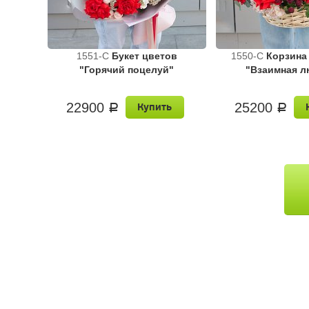
1551-C
Букет цветов
1550-C
Корзина
"Горячий поцелуй"
"Взаимная 
22900
25200
Купить
a
a