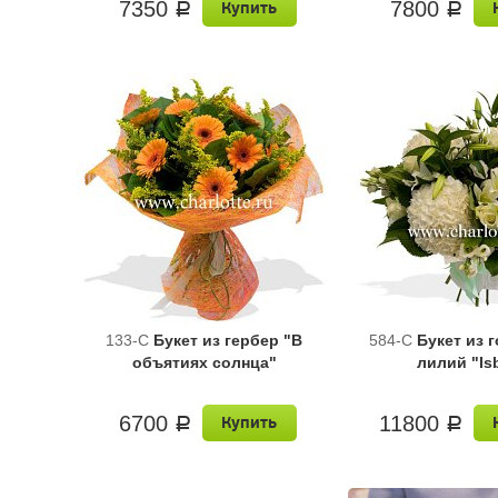
7350
7800
Купить
a
a
133-C
Букет из гербер "В
584-C
Букет из 
объятиях солнца"
лилий "Is
6700
11800
Купить
a
a