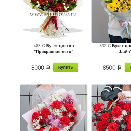
485-C
Букет цветов
532-C
Букет цв
"Прекрасное лето"
Шайн
8000
8500
Купить
a
a