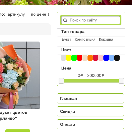
по:
артикулу ↓
по цене ↓
Тип товара
Букет
Композиция
Корзина
Цвет
Цена
0
- 200000
a
a
Главная
Скидки
Букет цветов
рландо"
Оплата