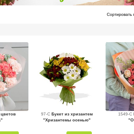
Сортировать 
 цветов
97-C
Букет из хризантем
1549-C
а"
"Хризантемы осенью"
"О