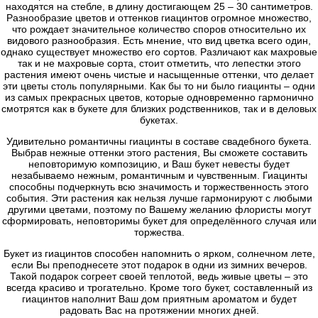
находятся на стебле, в длину достигающем 25 – 30 сантиметров.
Разнообразие цветов и оттенков гиацинтов огромное множество,
что рождает значительное количество споров относительно их
видового разнообразия. Есть мнение, что вид цветка всего один,
однако существует множество его сортов. Различают как махровые
так и не махровые сорта, стоит отметить, что лепестки этого
растения имеют очень чистые и насыщенные оттенки, что делает
эти цветы столь популярными. Как бы то ни было гиацинты – одни
из самых прекрасных цветов, которые одновременно гармонично
смотрятся как в букете для близких родственников, так и в деловых
букетах.
Удивительно романтичны гиацинты в составе свадебного букета.
Выбрав нежные оттенки этого растения, Вы сможете составить
неповторимую композицию, и Ваш букет невесты будет
незабываемо нежным, романтичным и чувственным. Гиацинты
способны подчеркнуть всю значимость и торжественность этого
события. Эти растения как нельзя лучше гармонируют с любыми
другими цветами, поэтому по Вашему желанию флористы могут
сформировать, неповторимы букет для определённого случая или
торжества.
Букет из гиацинтов способен напомнить о ярком, солнечном лете,
если Вы преподнесете этот подарок в одни из зимних вечеров.
Такой подарок согреет своей теплотой, ведь живые цветы – это
всегда красиво и трогательно. Кроме того букет, составленный из
гиацинтов наполнит Ваш дом приятным ароматом и будет
радовать Вас на протяжении многих дней.