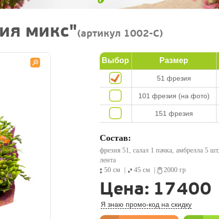
ия микс"
(артикул 1002-C)
Выбор
Размер
51 фрезия
101 фрезия (на фото)
151 фрезия
Состав:
фрезия 51, салал 1 пачка, амбрелла 5 шт
лента
50 см
|
45 см
|
2000 гр
Цена:
17400
Я знаю промо-код на скидку