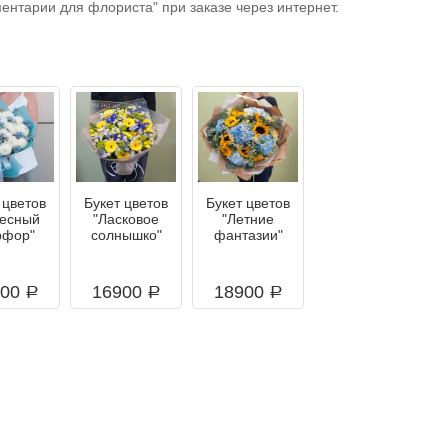
ентарии для флориста" при заказе через интернет.
 цветов
Букет цветов
Букет цветов
есный
"Ласковое
"Летние
фор"
солнышко"
фантазии"
200
16900
18900
a
a
a