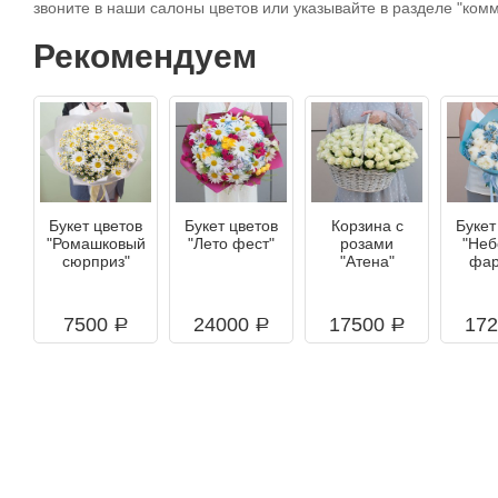
звоните в наши салоны цветов или указывайте в разделе "комм
Рекомендуем
Букет цветов
Букет цветов
Корзина с
Букет
"Ромашковый
"Лето фест"
розами
"Неб
сюрприз"
"Атена"
фар
7500
24000
17500
17
a
a
a