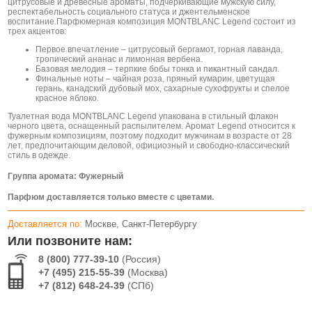
цитрусовые и древесные ароматы, подчеркивающие мужскую силу,
респектабельность социального статуса и джентельменское
воспитание.Парфюмерная композиция MONTBLANC Legend состоит из
трех акцентов:
Первое впечатление – цитрусовый бергамот, горная лаванда,
тропический ананас и лимонная вербена.
Базовая мелодия – терпкие бобы тонка и пикантный сандал.
Финальные ноты – чайная роза, пряный кумарин, цветущая
герань, канадский дубовый мох, сахарные сухофрукты и спелое
красное яблоко.
Туалетная вода MONTBLANC Legend упакована в стильный флакон
черного цвета, оснащенный распылителем. Аромат Legend относится к
фужерным композициям, поэтому подходит мужчинам в возрасте от 28
лет, предпочитающим деловой, официозный и свободно-классический
стиль в одежде.
Группа аромата: Фужерный
Парфюм доставляется только вместе с цветами.
Доставляется по:
Москве, Санкт-Петербургу
Или позвоните нам:
8 (800) 777-39-10
(Россия)
+7 (495) 215-55-39
(Москва)
+7 (812) 648-24-39
(СПб)