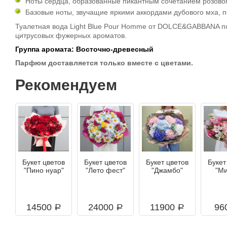
Ноты сердца, образованные пикантным сочетанием розового
Базовые ноты, звучащие яркими аккордами дубового мха, 
Туалетная вода Light Blue Pour Homme от DOLCE&GABBANA под
цитрусовых фужерных ароматов.
Группа аромата: Восточно-древесный
Парфюм доставляется только вместе с цветами.
Рекомендуем
Букет цветов
Букет цветов
Букет цветов
Букет
"Пино нуар"
"Лето фест"
"Джамбо"
"М
14500
24000
11900
96
a
a
a