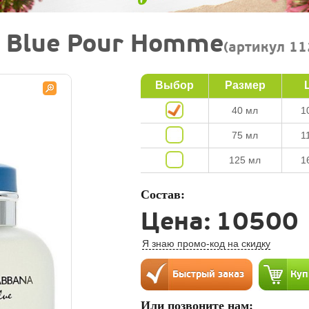
 Blue Pour Homme
(артикул 11
Выбор
Размер
40 мл
1
75 мл
1
125 мл
1
Состав:
Цена:
10500
Я знаю промо-код на скидку
Или позвоните нам: