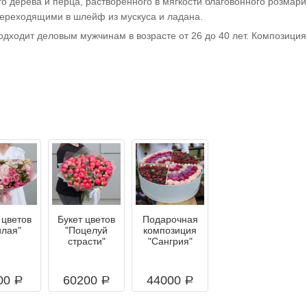
 дерева и перца, растворенного в мягкости благовонного розмари
переходящими в шлейф из мускуса и ладана.
ходит деловым мужчинам в возрасте от 26 до 40 лет. Композиция 
 цветов
Букет цветов
Подарочная
илая"
"Поцелуй
композиция
страсти"
"Сангрия"
00
60200
44000
a
a
a