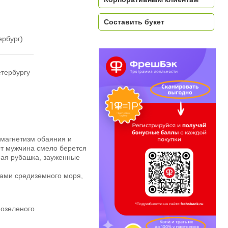
Составить букет
ербург)
етербургу
 магнетизм обаяния и
от мужчина смело берется
нная рубашка, зауженные
ами средиземного моря,
нозеленого