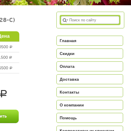
28-C)
Цена
Главная
0500
a
Скидки
1500
a
Оплата
6500
a
Доставка
a
Контакты
О компании
Помощь
Корпоративным клиентам