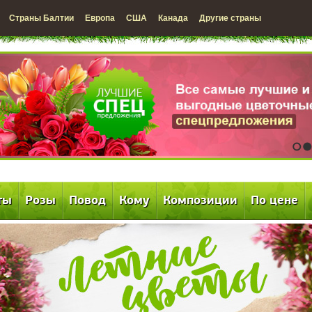
Страны Балтии
Европа
США
Канада
Другие страны
1
2
ты
Розы
Повод
Кому
Композиции
По цене