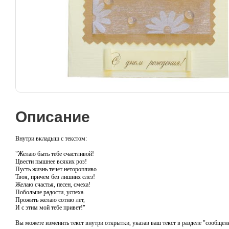
Описание
Внутри вкладыш с текстом:
"Желаю быть тебе счастливой!
Цвести пышнее всяких роз!
Пусть жизнь течет неторопливо
Твоя, причем без лишних слез!
Желаю счастья, песен, смеха!
Побольше радости, успеха.
Прожить желаю сотню лет,
И с этим мой тебе привет!"
Вы можете изменить текст внутри открытки, указав ваш текст в разделе "сообщени