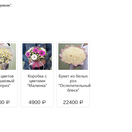
дникам".
 цветов
Коробка с
Букет из белых
шковый
цветами
роз
приз"
"Малинка"
"Ослепительный
блеск"
00
4900
22400
a
a
a