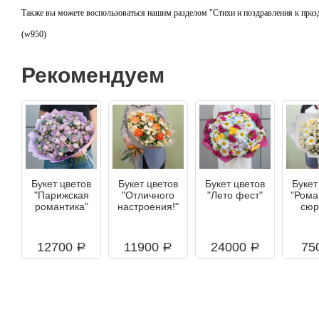
Также вы можете воспользоваться нашим разделом "Стихи и поздравления к праз
(w950)
Рекомендуем
Букет цветов
Букет цветов
Букет цветов
Букет
"Парижская
"Отличного
"Лето фест"
"Рома
романтика"
настроения!"
сюр
12700
11900
24000
75
a
a
a