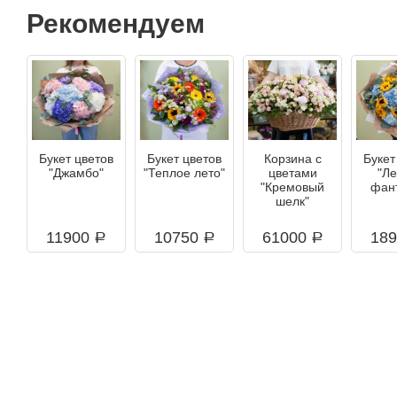
Рекомендуем
Букет цветов
Букет цветов
Корзина с
Букет
"Джамбо"
"Теплое лето"
цветами
"Л
"Кремовый
фан
шелк"
11900
10750
61000
18
a
a
a