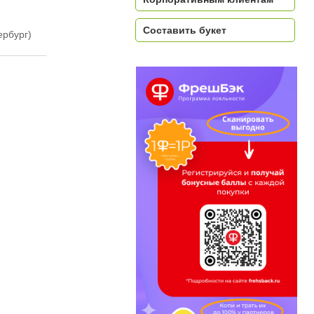
Составить букет
ербург)