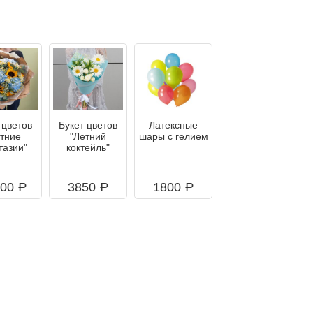
 цветов
Букет цветов
Латексные
етние
"Летний
шары с гелием
тазии"
коктейль"
900
3850
1800
a
a
a