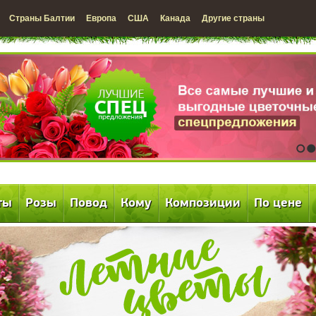
Страны Балтии
Европа
США
Канада
Другие страны
1
2
ты
Розы
Повод
Кому
Композиции
По цене