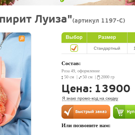
Спирит Луиза"
(артикул 1197-C)
Выбор
Размер
Стандартный
Состав:
Роза 49, оформление
50 см
|
50 см
|
2000 гр
Цена:
13900
Я знаю промо-код на скидку
Или позвоните нам: