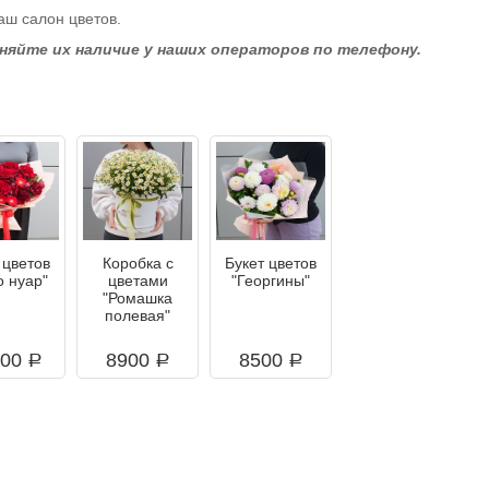
аш салон цветов.
чняйте их наличие у наших операторов по телефону.
 цветов
Коробка с
Букет цветов
о нуар"
цветами
"Георгины"
"Ромашка
полевая"
500
8900
8500
a
a
a