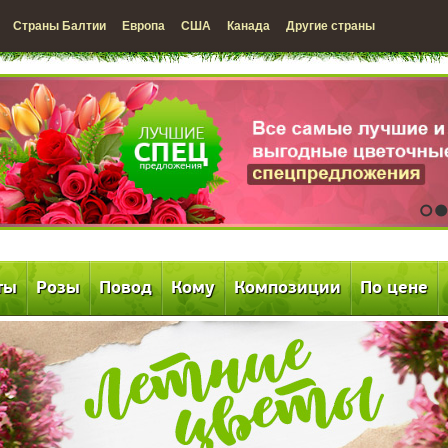
Страны Балтии
Европа
США
Канада
Другие страны
1
2
ты
Розы
Повод
Кому
Композиции
По цене