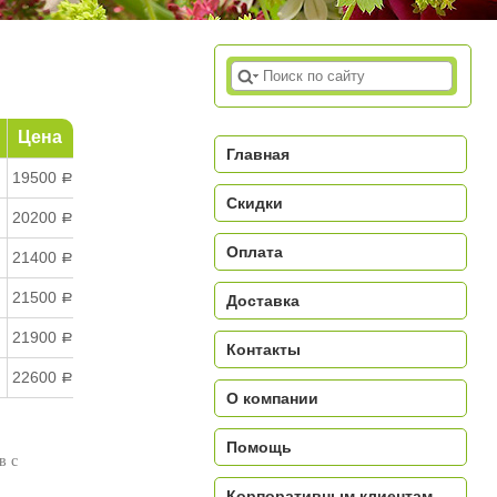
Цена
Главная
19500
a
Скидки
20200
a
Оплата
21400
a
21500
a
Доставка
21900
a
Контакты
22600
a
О компании
Помощь
в с
Корпоративным клиентам