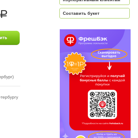
a
Составить букет
ербург)
етербургу