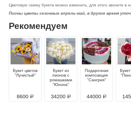
Цветовую гамму букета можно изменить, для этого звоните в н
Пионы цветы сезонные апрель-май, в другое время уто
Рекомендуем
Букет цветов
Букет из
Подарочная
Букет
"Лучистый"
пионов с
композиция
"Пин
ромашками
"Сангрия"
"Юнона"
8600
34200
44000
14
a
a
a