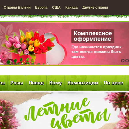
Страны Балтии
Европа
США
Канада
Другие страны
1
2
ты
Розы
Повод
Кому
Композиции
По цене