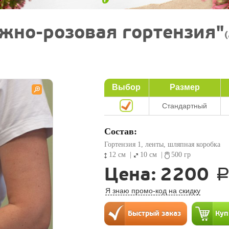
ежно-розовая гортензия"
Выбор
Размер
Стандартный
Состав:
Гортензия 1, ленты, шляпная коробка
12 см
|
10 см
|
500 гр
Цена:
2200
Я знаю промо-код на скидку