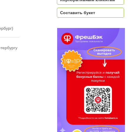
Составить букет
ербург)
етербургу