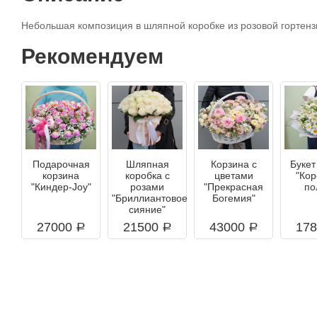
Небольшая композиция в шляпной коробке из розовой гортенз
Рекомендуем
Подарочная
Шляпная
Корзина с
Букет
корзина
коробка с
цветами
"Ко
"Киндер-Joy"
розами
"Прекрасная
по
"Бриллиантовое
Богемия"
сияние"
27000
21500
43000
17
a
a
a