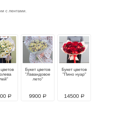
ии с лентами.
 цветов
Букет цветов
Букет цветов
ролева
"Лавандовое
"Пино нуар"
лей"
лето"
800
9900
14500
a
a
a