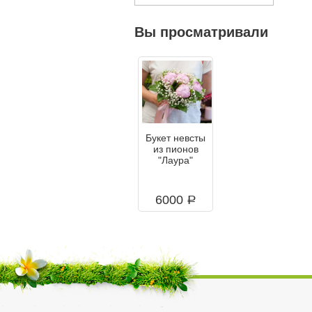
Вы просматривали
Букет невсты
из пионов
"Лаура"
6000
a