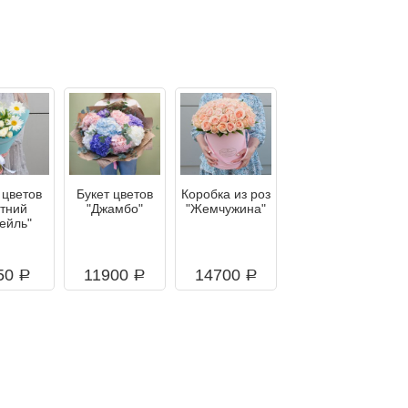
 цветов
Букет цветов
Коробка из роз
етний
"Джамбо"
"Жемчужина"
тейль"
50
11900
14700
a
a
a