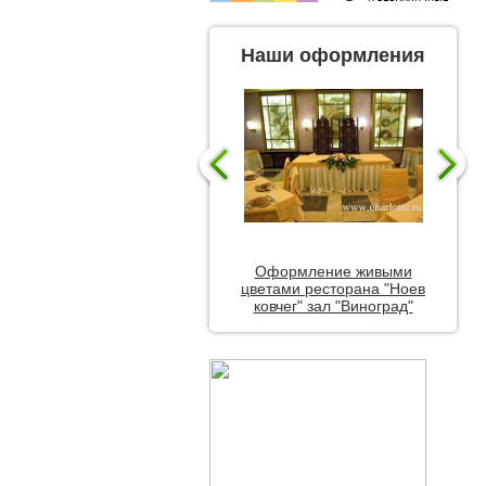
Наши оформления
Оформление живыми
цветами ресторана "Ноев
ковчег" зал "Виноград"