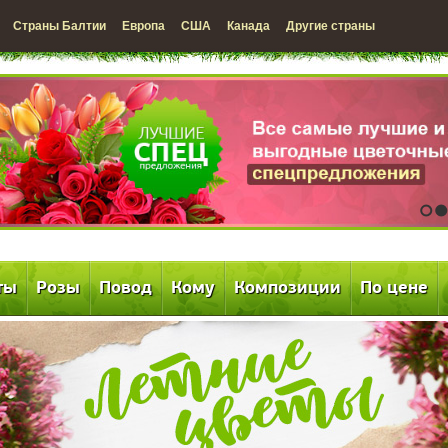
Страны Балтии
Европа
США
Канада
Другие страны
1
2
ты
Розы
Повод
Кому
Композиции
По цене