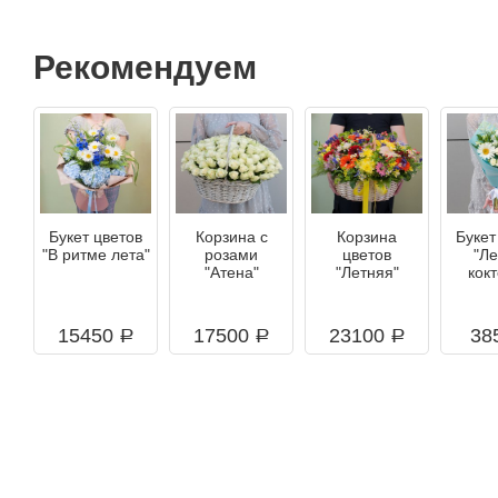
Рекомендуем
Букет цветов
Корзина с
Корзина
Букет
"В ритме лета"
розами
цветов
"Л
"Атена"
"Летняя"
кок
15450
17500
23100
38
a
a
a