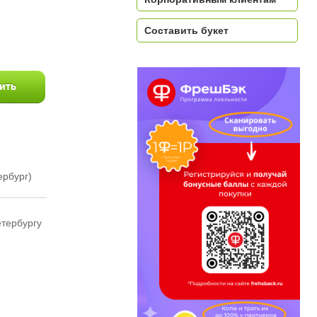
a
Составить букет
ербург)
етербургу