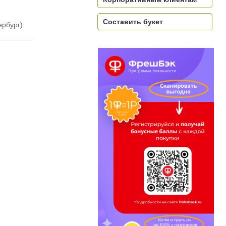
Составить букет
ербург)