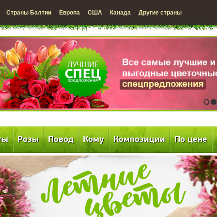
Страны Балтии
Европа
США
Канада
Другие страны
1
2
ты
Розы
Повод
Кому
Композиции
По цене