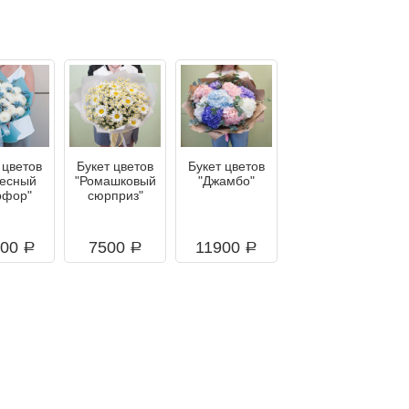
 цветов
Букет цветов
Букет цветов
есный
"Ромашковый
"Джамбо"
фор"
сюрприз"
200
7500
11900
a
a
a