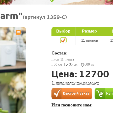
harm"
(артикул 1359-C)
Выбор
Размер
11 пионов
1
Состав:
пион 11, лента
50 см
|
35 см
|
600 гр
Цена:
12700
Я знаю промо-код на скидку
Или позвоните нам: