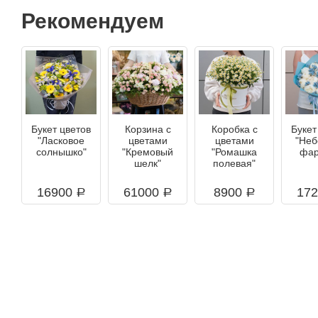
Рекомендуем
Букет цветов
Корзина с
Коробка с
Букет
"Ласковое
цветами
цветами
"Неб
солнышко"
"Кремовый
"Ромашка
фар
шелк"
полевая"
16900
61000
8900
17
a
a
a