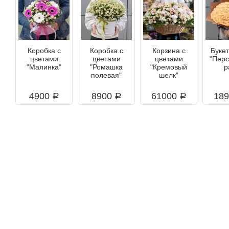
Коробка с
Коробка с
Корзина с
Букет
цветами
цветами
цветами
"Пер
"Малинка"
"Ромашка
"Кремовый
р
полевая"
шелк"
4900
8900
61000
18
a
a
a