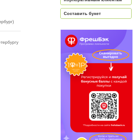
Составить букет
ербург)
етербургу