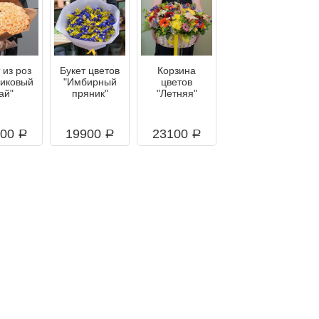
 из роз
Букет цветов
Корзина
сиковый
"Имбирный
цветов
ай"
пряник"
"Летняя"
900
19900
23100
a
a
a