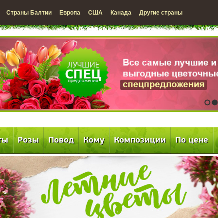
Страны Балтии
Европа
США
Канада
Другие страны
1
2
ты
Розы
Повод
Кому
Композиции
По цене