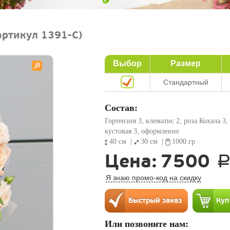
артикул 1391-C)
Выбор
Размер
Стандартный
Состав:
Гортензия 3, клематис 2, роза Кохала 3,
кустовая 3, оформление
40 см
|
30 см
|
1000 гр
Цена:
7500
Я знаю промо-код на скидку
Или позвоните нам: