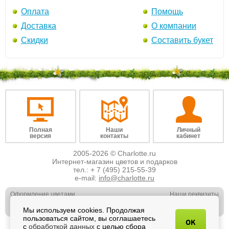
Оплата
Помощь
Доставка
О компании
Скидки
Составить букет
Полная
Наши
Личный
версия
контакты
кабинет
2005-2026 © Charlotte.ru
Интернет-магазин цветов и подарков
тел.:
+ 7 (495) 215-55-39
e-mail:
info@charlotte.ru
Оформление цветами
Наши реквизиты
Обслуживание юр. лиц
Наши вакансии
Мы используем cookies. Продолжая
Свадебная флористика
Отзывы о нас
пользоваться сайтом, вы соглашаетесь
OK
с
обработкой данных
с целью сбора