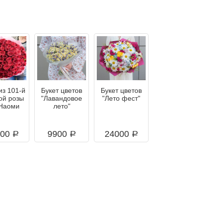
из 101-й
Букет цветов
Букет цветов
ой розы
"Лавандовое
"Лето фест"
Наоми
лето"
000
9900
24000
a
a
a