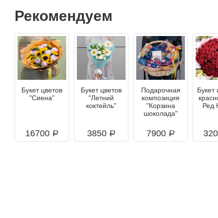
Рекомендуем
Букет цветов
Букет цветов
Подарочная
Букет 
"Сиена"
"Летний
композиция
красн
коктейль"
"Корзина
Ред 
шоколада"
16700
3850
7900
32
a
a
a