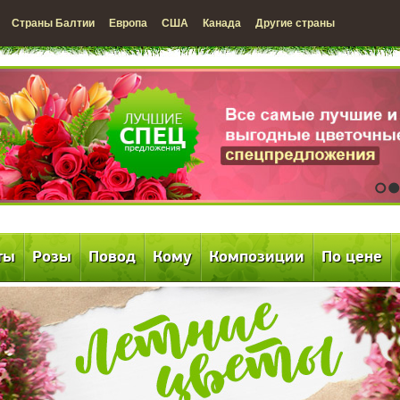
Страны Балтии
Европа
США
Канада
Другие страны
1
2
ты
Розы
Повод
Кому
Композиции
По цене