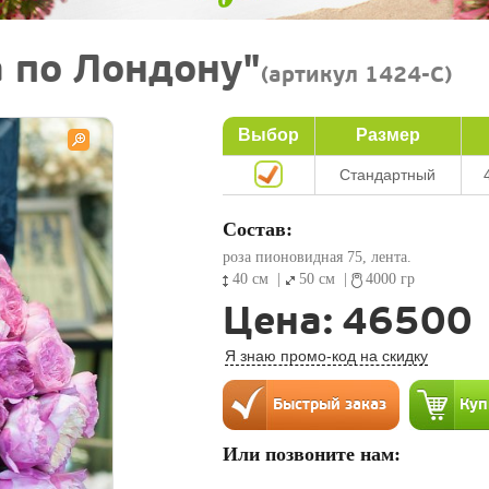
а по Лондону"
(артикул 1424-C)
Выбор
Размер
Стандартный
Состав:
роза пионовидная 75, лента.
40 см
|
50 см
|
4000 гр
Цена:
46500
Я знаю промо-код на скидку
Или позвоните нам: