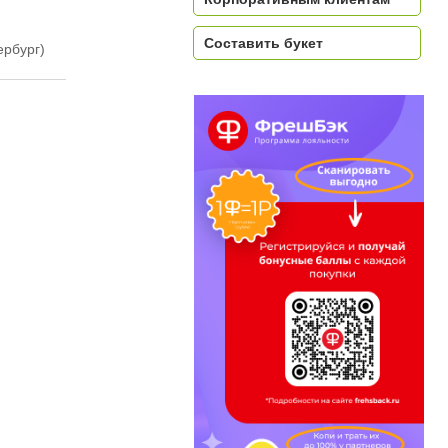
Составить букет
ербург)