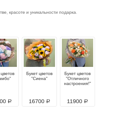
тве, красоте и уникальности подарка.
 цветов
Букет цветов
Букет цветов
амбо"
"Сиена"
"Отличного
настроения!"
900
16700
11900
a
a
a