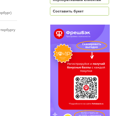
Составить букет
ербург)
етербургу