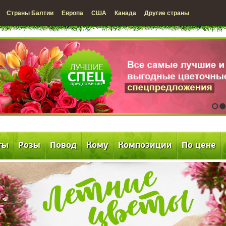
Страны Балтии
Европа
США
Канада
Другие страны
1
2
ты
Розы
Повод
Кому
Композиции
По цене