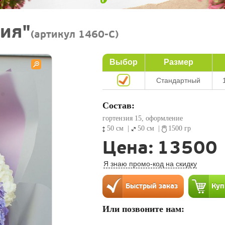
ия"
(артикул 1460-C)
Выбор
Размер
Стандартный
Состав:
гортензия 15, оформление
50 см
|
50 см
|
1500 гр
Цена:
13500
Я знаю промо-код на скидку
Или позвоните нам: