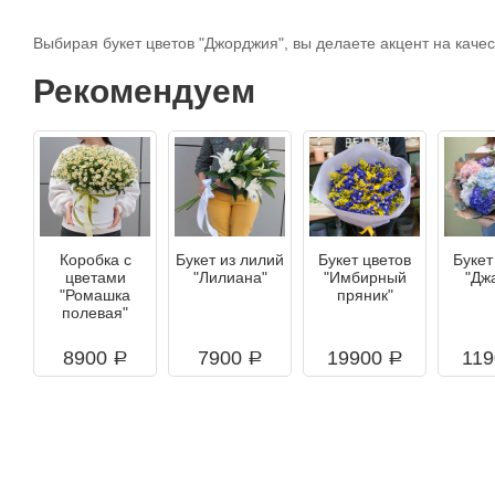
Выбирая букет цветов "Джорджия", вы делаете акцент на качес
Рекомендуем
Коробка с
Букет из лилий
Букет цветов
Букет
цветами
"Лилиана"
"Имбирный
"Дж
"Ромашка
пряник"
полевая"
8900
7900
19900
11
a
a
a