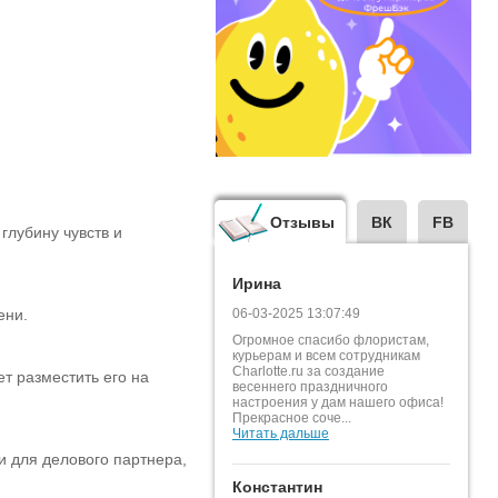
Отзывы
ВК
FB
глубину чувств и
Ирина
ени.
06-03-2025 13:07:49
Огромное спасибо флористам,
курьерам и всем сотрудникам
Charlotte.ru за создание
ет разместить его на
весеннего праздничного
настроения у дам нашего офиса!
Прекрасное соче...
Читать дальше
и для делового партнера,
Константин