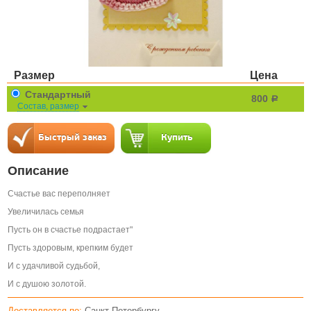
Размер
Цена
Стандартный
800
a
Состав, размер
Описание
Счастье вас переполняет
Увеличилась семья
Пусть он в счастье подрастает"
Пусть здоровым, крепким будет
И с удачливой судьбой,
И с душою золотой.
Доставляется по:
Санкт-Петербургу