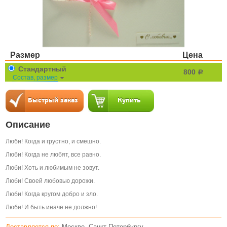
Размер
Цена
Стандартный
800
a
Состав, размер
Описание
Люби! Когда и грустно, и смешно.
Люби! Когда не любят, все равно.
Люби! Хоть и любимым не зовут.
Люби! Своей любовью дорожи.
Люби! Когда кругом добро и зло.
Люби! И быть иначе не должно!
Доставляется по:
Москве, Санкт-Петербургу