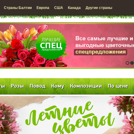
Страны Балтии
Европа
США
Канада
Другие страны
1
2
ты
Розы
Повод
Кому
Композиции
По цене