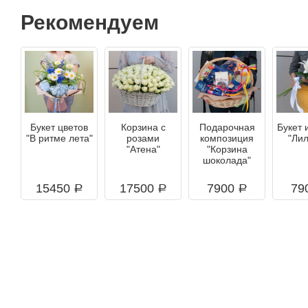
Рекомендуем
Букет цветов
Корзина с
Подарочная
Букет 
"В ритме лета"
розами
композиция
"Ли
"Атена"
"Корзина
шоколада"
15450
17500
7900
79
a
a
a