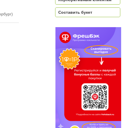
Составить букет
ербург)