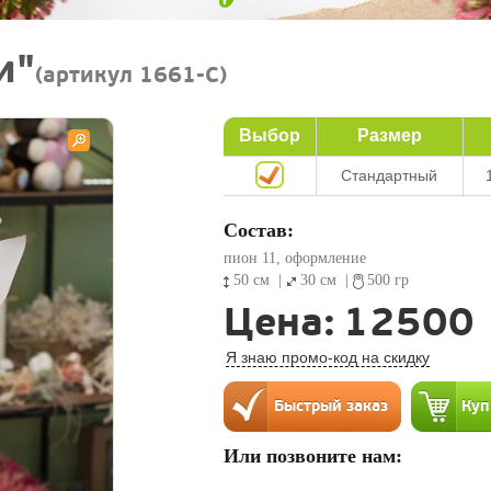
и"
(артикул 1661-C)
Выбор
Размер
Стандартный
Состав:
пион 11, оформление
50 см
|
30 см
|
500 гр
Цена:
12500
Я знаю промо-код на скидку
Или позвоните нам: