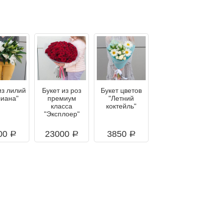
из лилий
Букет из роз
Букет цветов
лиана"
премиум
"Летний
класса
коктейль"
"Эксплоер"
00
23000
3850
a
a
a