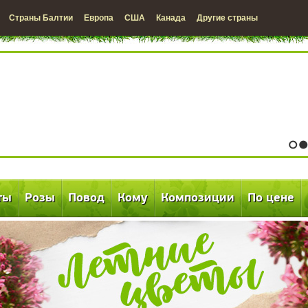
Страны Балтии
Европа
США
Канада
Другие страны
1
2
ты
Розы
Повод
Кому
Композиции
По цене