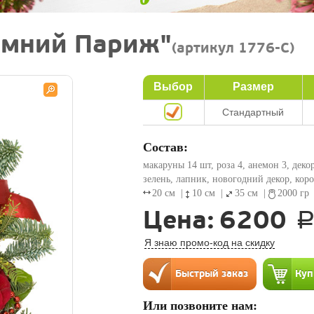
имний Париж"
(артикул 1776-C)
Выбор
Размер
Стандартный
Состав:
макаруны 14 шт, роза 4, анемон 3, деко
зелень, лапник, новогодний декор, кор
20 см
|
10 см
|
35 см
|
2000 гр
Цена:
6200
Я знаю промо-код на скидку
Или позвоните нам: