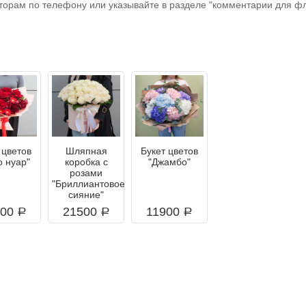
торам по телефону или указывайте в разделе "комментарии для фл
 цветов
Шляпная
Букет цветов
о нуар"
коробка с
"Джамбо"
розами
"Бриллиантовое
сияние"
500
21500
11900
a
a
a