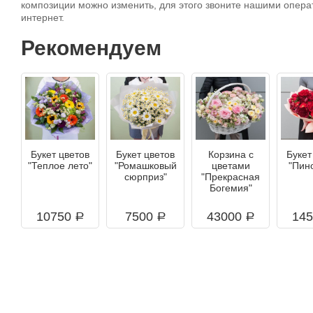
композиции можно изменить, для этого звоните нашими опера
интернет.
Рекомендуем
Букет цветов
Букет цветов
Корзина с
Букет
"Теплое лето"
"Ромашковый
цветами
"Пин
сюрприз"
"Прекрасная
Богемия"
10750
7500
43000
14
a
a
a