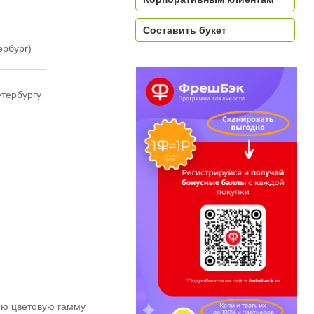
Составить букет
ербург)
етербургу
ию цветовую гамму