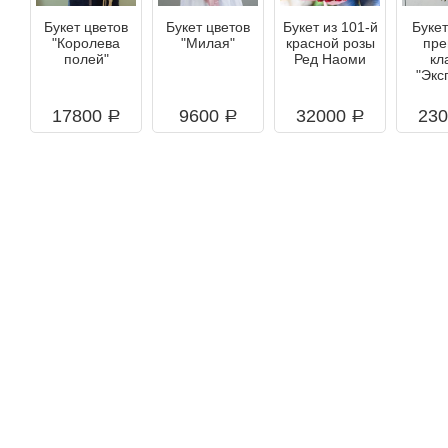
Букет цветов
Букет цветов
Букет из 101-й
Букет
"Королева
"Милая"
красной розы
пре
полей"
Ред Наоми
кл
"Экс
17800
9600
32000
23
a
a
a