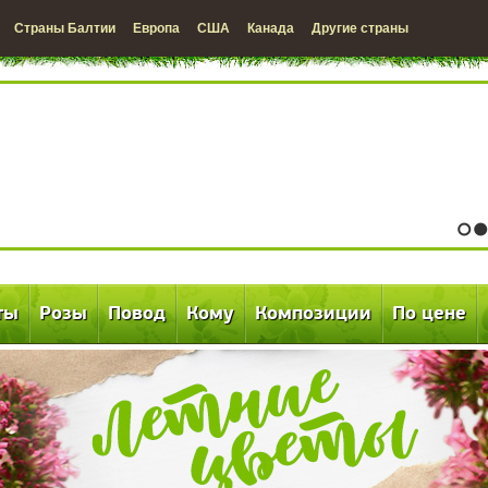
Страны Балтии
Европа
США
Канада
Другие страны
1
2
ты
Розы
Повод
Кому
Композиции
По цене