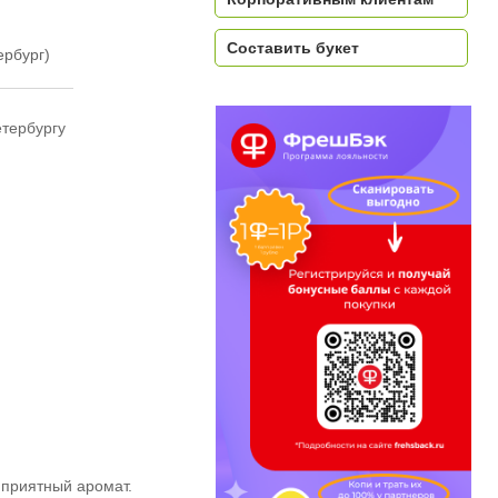
Составить букет
ербург)
етербургу
 приятный аромат.