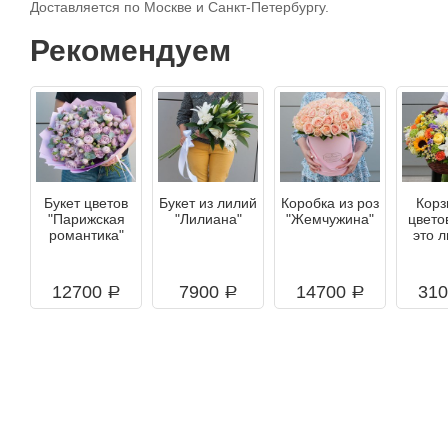
Доставляется по Москве и Санкт-Петербургу.
Рекомендуем
Букет цветов
Букет из лилий
Коробка из роз
Корз
"Парижская
"Лилиана"
"Жемчужина"
цвето
романтика"
это 
12700
7900
14700
31
a
a
a