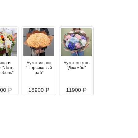
ина из
Букет из роз
Букет цветов
в "Лето-
"Персиковый
"Джамбо"
любовь"
рай"
000
18900
11900
a
a
a