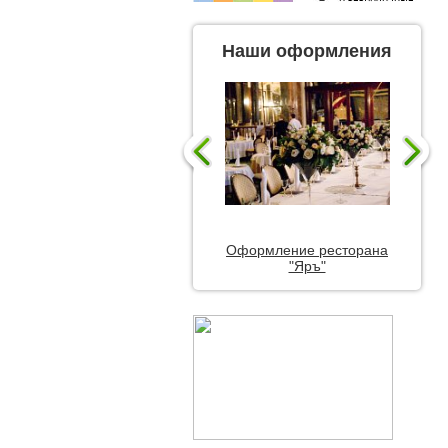
Наши оформления
Оформление ресторана
"Яръ"