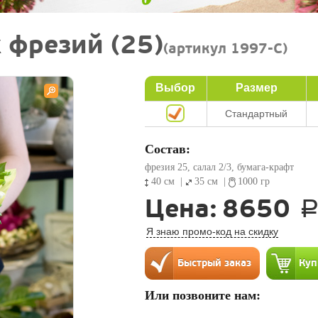
 фрезий (25)
(артикул 1997-C)
Выбор
Размер
Стандартный
Состав:
фрезия 25, салал 2/3, бумага-крафт
40 см
|
35 см
|
1000 гр
Цена:
8650
Я знаю промо-код на скидку
Или позвоните нам: