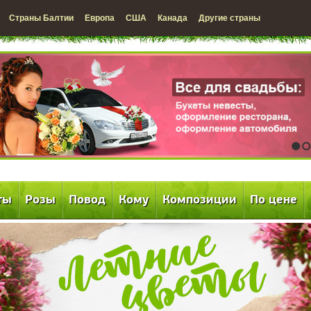
Страны Балтии
Европа
США
Канада
Другие страны
1
2
ты
Розы
Повод
Кому
Композиции
По цене