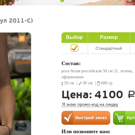
ул 2011-C)
Выбор
Размер
Стандартный
Состав:
роза белая российская 50 см 11, зелень,
оформление
50 см
|
30 см
|
600 гр
Цена:
4100
Я знаю промо-код на скидку
Или позвоните нам: