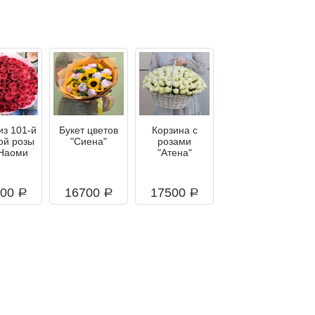
из 101-й
Букет цветов
Корзина с
ой розы
"Сиена"
розами
Наоми
"Атена"
000
16700
17500
a
a
a