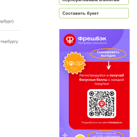
Составить букет
ербург)
етербургу