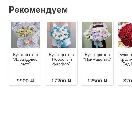
Рекомендуем
Букет цветов
Букет цветов
Букет цветов
Букет 
"Лавандовое
"Небесный
"Примадонна"
красн
лето"
фарфор"
Ред 
9900
17200
12500
32
a
a
a