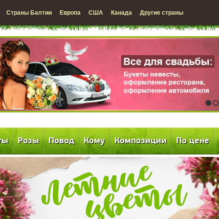
Страны Балтии
Европа
США
Канада
Другие страны
1
2
ты
Розы
Повод
Кому
Композиции
По цене