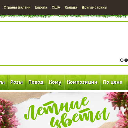
Страны Балтии
Европа
США
Канада
Другие страны
1
2
ты
Розы
Повод
Кому
Композиции
По цене