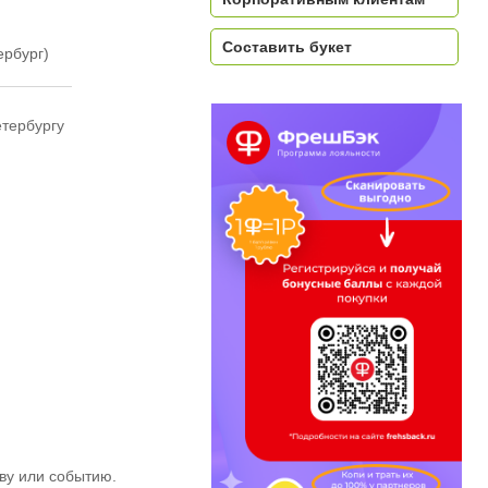
Составить букет
ербург)
етербургу
ву или событию.