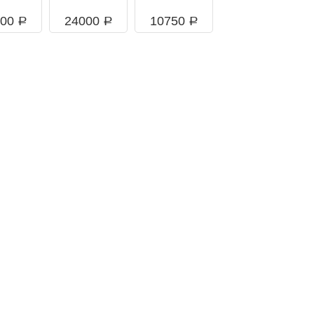
700
24000
10750
a
a
a