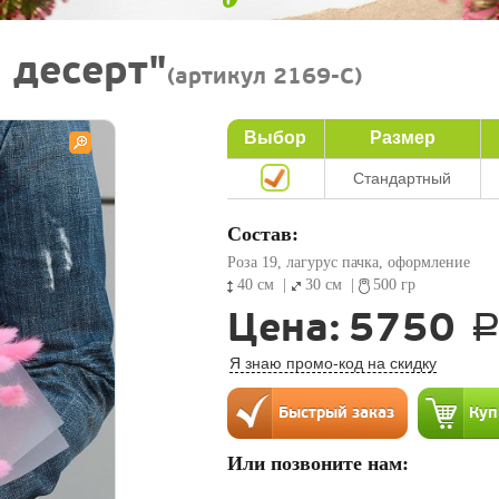
 десерт"
(артикул 2169-C)
Выбор
Размер
Стандартный
Состав:
Роза 19, лагурус пачка, оформление
40 см
|
30 см
|
500 гр
Цена:
5750
Я знаю промо-код на скидку
Или позвоните нам: