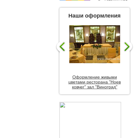
Наши оформления
Оформление живыми
цветами ресторана "Ноев
ковчег" зал "Виноград"