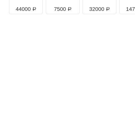
44000
7500
32000
14
a
a
a