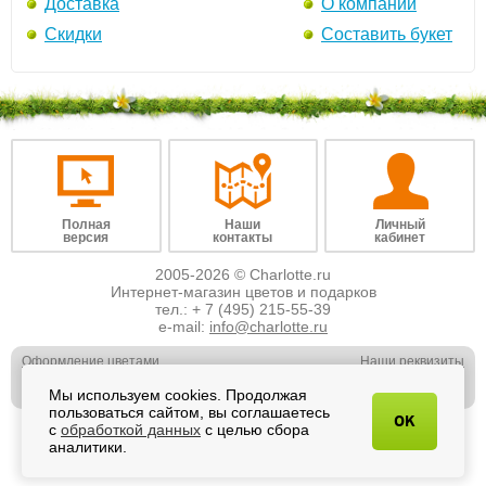
Доставка
О компании
Скидки
Составить букет
Полная
Наши
Личный
версия
контакты
кабинет
2005-2026 © Charlotte.ru
Интернет-магазин цветов и подарков
тел.:
+ 7 (495) 215-55-39
e-mail:
info@charlotte.ru
Оформление цветами
Наши реквизиты
Обслуживание юр. лиц
Наши вакансии
Мы используем cookies. Продолжая
Свадебная флористика
Отзывы о нас
пользоваться сайтом, вы соглашаетесь
OK
с
обработкой данных
с целью сбора
аналитики.