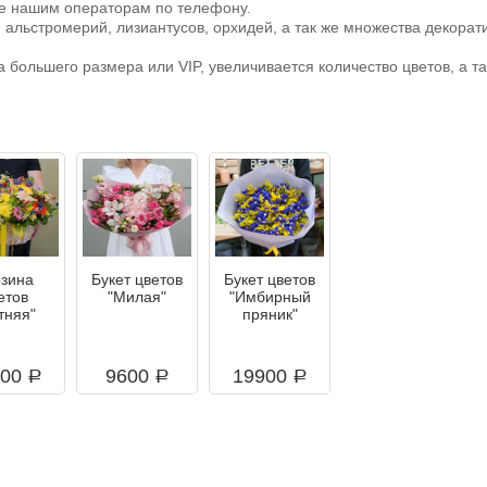
ите нашим операторам по телефону.
 альстромерий, лизиантусов, орхидей, а так же множества декорат
а большего размера или VIP, увеличивается количество цветов, а т
рзина
Букет цветов
Букет цветов
етов
"Милая"
"Имбирный
тняя"
пряник"
100
9600
19900
a
a
a