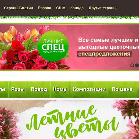
Страны Балтии
Европа
США
Канада
Другие страны
1
2
ты
Розы
Повод
Кому
Композиции
По цене