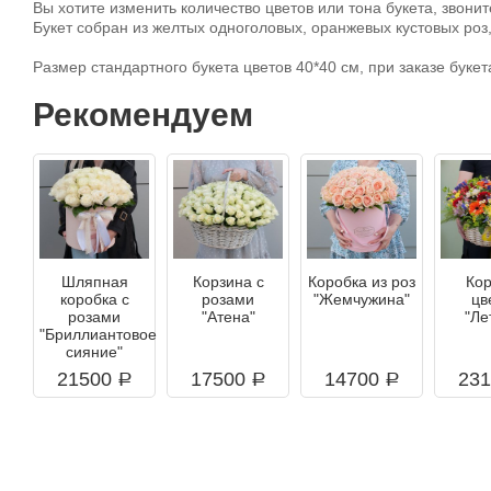
Вы хотите изменить количество цветов или тона букета, звон
Букет собран из желтых одноголовых, оранжевых кустовых роз,
Размер стандартного букета цветов 40*40 см, при заказе букет
Рекомендуем
Шляпная
Корзина с
Коробка из роз
Ко
коробка с
розами
"Жемчужина"
цв
розами
"Атена"
"Ле
"Бриллиантовое
сияние"
21500
17500
14700
23
a
a
a