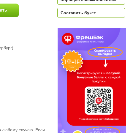
Составить букет
ербург)
по любому случаю. Если