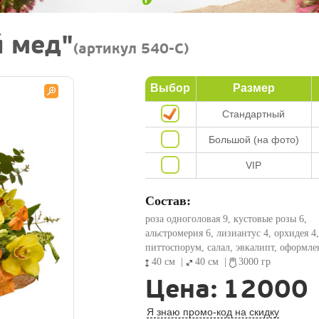
й мед"
(артикул 540-C)
Выбор
Размер
Стандартный
Большой (на фото)
VIP
Состав:
роза одноголовая 9, кустовые розы 6,
альстромерия 6, лизиантус 4, орхидея 4,
питтоспорум, салал, эвкалипт, оформле
40 см
|
40 см
|
3000 гр
Цена:
12000
Я знаю промо-код на скидку