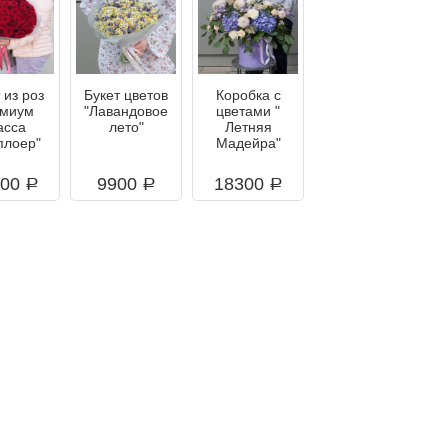
 из роз
Букет цветов
Коробка с
миум
"Лавандовое
цветами "
асса
лето"
Летняя
плоер"
Мадейра"
000
9900
18300
a
a
a