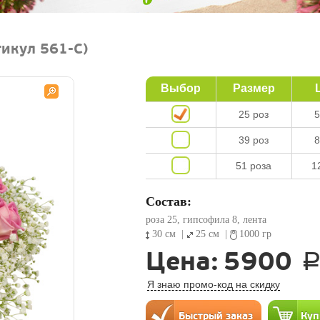
тикул 561-C)
Выбор
Размер
25 роз
5
39 роз
8
51 роза
1
Состав:
роза 25, гипсофила 8, лента
30 см
|
25 см
|
1000 гр
Цена:
5900
Я знаю промо-код на скидку