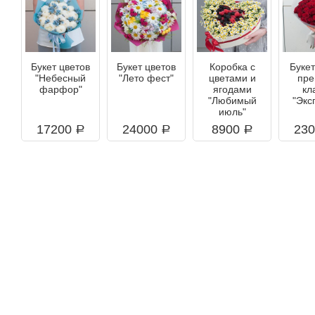
Букет цветов
Букет цветов
Коробка с
Букет
"Небесный
"Лето фест"
цветами и
пре
фарфор"
ягодами
кл
"Любимый
"Экс
июль"
17200
24000
8900
23
a
a
a