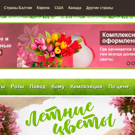
Страны Балтии
Европа
США
Канада
Другие страны
1
2
ты
Розы
Повод
Кому
Композиции
По цене