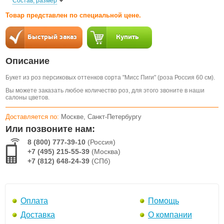
Состав, размер
Товар представлен по специальной цене.
Описание
Букет из роз персиковых оттенков сорта "Мисс Пиги" (роза Россия 60 см).
Вы можете заказать любое количество роз, для этого звоните в наши
салоны цветов.
Доставляется по:
Москве, Санкт-Петербургу
Или позвоните нам:
8 (800) 777-39-10
(Россия)
+7 (495) 215-55-39
(Москва)
+7 (812) 648-24-39
(СПб)
Оплата
Помощь
Доставка
О компании