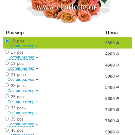
Размер
Цена
15 роз
3800
a
Состав, размер
17 роз
4200
a
Состав, размер
19 роз
4600
a
Состав, размер
21 роза
5000
a
Состав, размер
23 розы
5400
a
Состав, размер
25 роз
5800
a
Состав, размер
33 розы
7400
a
Состав, размер
35 роз
7800
a
Состав, размер
45 роз
9800
a