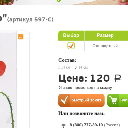
ю"
(артикул 597-C)
Выбор
Размер
Стандартный
Состав:
14 см
|
14 см
Цена:
120
a
Я знаю промо-код на скидку
Или позвоните нам:
8 (800) 777-39-10
(Россия)