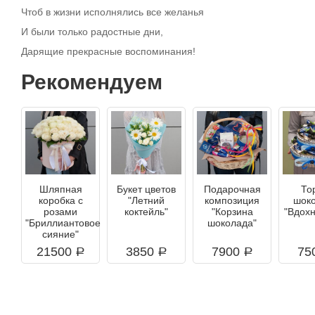
Чтоб в жизни исполнялись все желанья
И были только радостные дни,
Дарящие прекрасные воспоминания!
Рекомендуем
Шляпная
Букет цветов
Подарочная
То
коробка с
"Летний
композиция
шок
розами
коктейль"
"Корзина
"Вдох
"Бриллиантовое
шоколада"
сияние"
21500
3850
7900
75
a
a
a