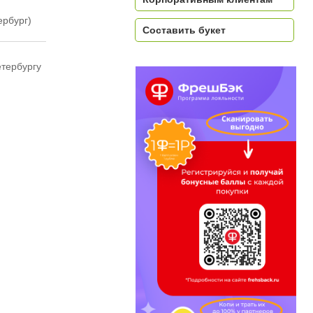
ербург)
Составить букет
етербургу