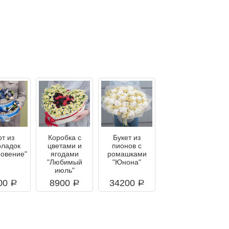
рт из
Коробка с
Букет из
оладок
цветами и
пионов с
новение"
ягодами
ромашками
"Любимый
"Юнона"
июль"
00
8900
34200
a
a
a