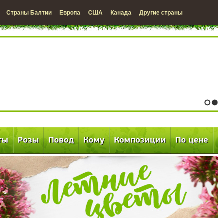
Страны Балтии
Европа
США
Канада
Другие страны
1
2
ты
Розы
Повод
Кому
Композиции
По цене