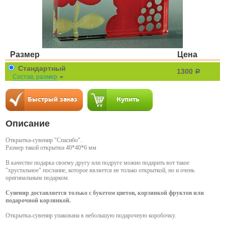
Размер
Цена
Стандартный
1300
a
Состав, размер
Описание
Открытка-сувенир "Спасибо".
Размер такой открытки 40*40*6 мм
В качестве подарка своему другу или подруге можно подарить вот такое
"хрустальное" послание, которое является не только открыткой, но и очень
оригинальным подарком.
Сувенир доставляется только с букетом цветов, корзинкой фруктов или
подарочной корзинкой.
Открытка-сувенир упакована в небольшую подарочную коробочку.