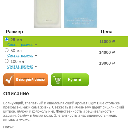
Размер
Цена
25 мл
11000
a
Состав, размер
50 мл
14000
a
Состав, размер
100 мл
19000
a
Состав, размер
Описание
Волнующий, трепетный и ошеломляющий аромат Light Blue столь же
прекрасен, как и сама жизнь. Свежесть и сияние ему дарит сицилийский
цитрон, яблоки и колокольчики. Женственность и решительность -
жасмин, бамбук и белая роза. Элегантность и насыщенность - кедр,
янтарь и мускус.
Ноты: