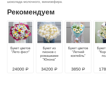
шоколада молочного, минизефира.
Рекомендуем
Букет цветов
Букет из
Букет цветов
Букет
"Лето фест"
пионов с
"Летний
"Ко
ромашками
коктейль"
по
"Юнона"
24000
34200
3850
17
a
a
a