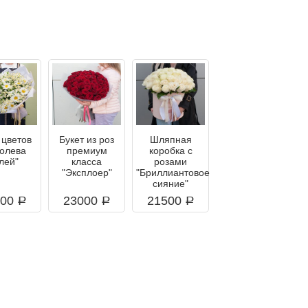
 цветов
Букет из роз
Шляпная
ролева
премиум
коробка с
лей"
класса
розами
"Эксплоер"
"Бриллиантовое
сияние"
800
23000
21500
a
a
a