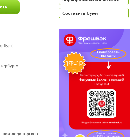
Составить букет
ербург)
етербургу
 шоколада горького,