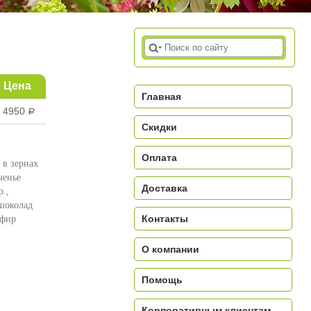
Цена
Главная
4950
a
Скидки
Оплата
 в зернах
ченье
Доставка
.,
шоколад
Контакты
ефир
О компании
a
Помощь
Корпоративным клиентам