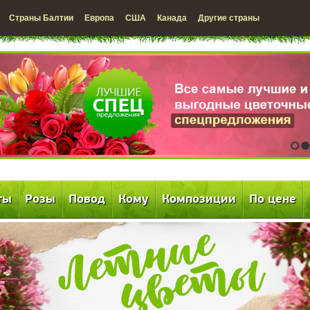
Страны Балтии
Европа
США
Канада
Другие страны
1
2
ты
Розы
Повод
Кому
Композиции
По цене