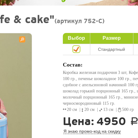
e & cake"
(артикул 752-C)
Выбор
Размер
Стандартный
Состав:
Коробка железная подарочня 3 шт, Кофе
100 гр., печенье шоколадное 100 гр., пе
сдобное с апельсиновой начинкой 100 гр
шоколад горький порционный 165 гр., 
молочный порционный 165 гр., миниз
черносмородиновый 115 гр.
20 см
|
20 см
|
13 см
|
500 гр
Цена:
4950
Я знаю промо-код на скидку