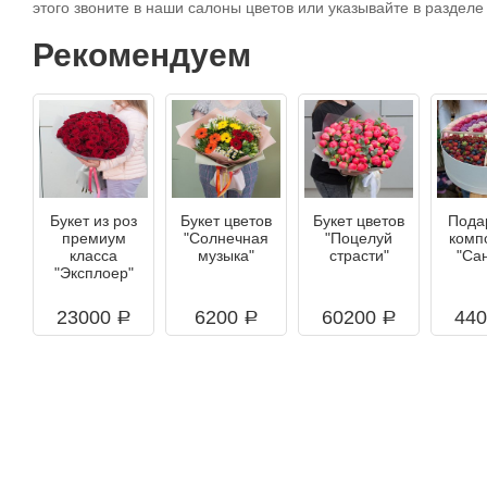
этого звоните в наши салоны цветов или указывайте в разделе
Рекомендуем
Букет из роз
Букет цветов
Букет цветов
Пода
премиум
"Солнечная
"Поцелуй
комп
класса
музыка"
страсти"
"Са
"Эксплоер"
23000
6200
60200
44
a
a
a