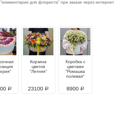
 "комментарии для флориста" при заказе через интернет.
рочная
Корзина
Коробка с
озиция
цветов
цветами
нгрия"
"Летняя"
"Ромашка
полевая"
000
23100
8900
a
a
a