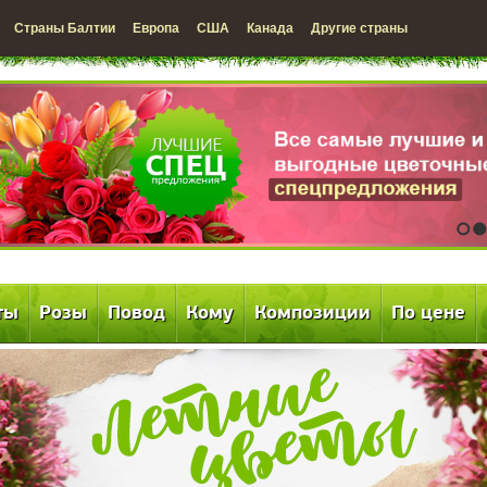
Страны Балтии
Европа
США
Канада
Другие страны
1
2
ты
Розы
Повод
Кому
Композиции
По цене