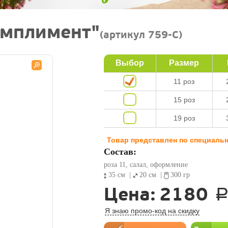
омплимент"
(артикул 759-C)
Выбор
Размер
11 роз
15 роз
19 роз
Товар представлен по специальн
Состав:
роза 11, салал, оформление
35 см
|
20 см
|
300 гр
Цена:
2180
Я знаю промо-код на скидку