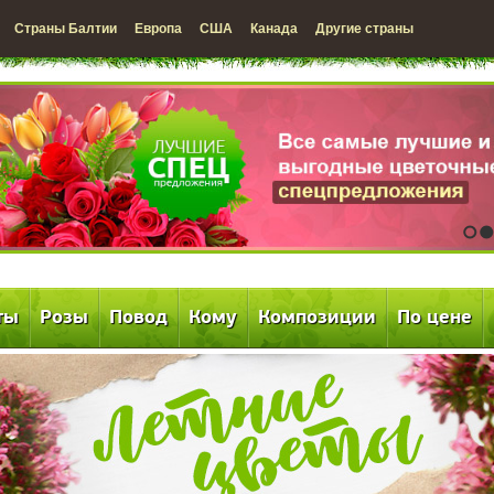
Страны Балтии
Европа
США
Канада
Другие страны
1
2
ты
Розы
Повод
Кому
Композиции
По цене