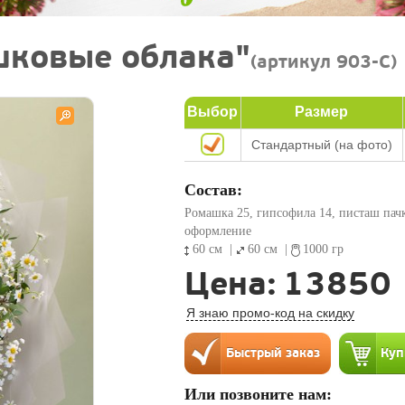
шковые облака"
(артикул 903-C)
Выбор
Размер
Стандартный (на фото)
Состав:
Ромашка 25, гипсофила 14, писташ пачк
оформление
60 см
|
60 см
|
1000 гр
Цена:
13850
Я знаю промо-код на скидку
Или позвоните нам: