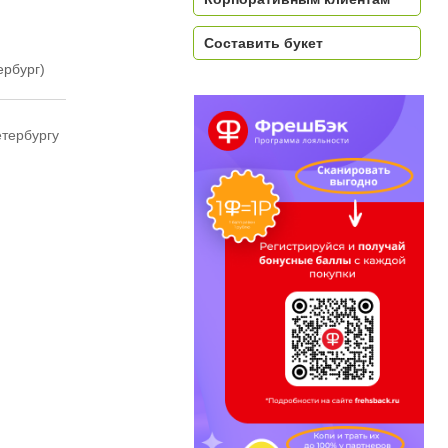
Составить букет
ербург)
етербургу