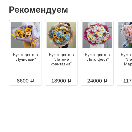
Рекомендуем
Букет цветов
Букет цветов
Букет цветов
Букет
"Лучистый"
"Летние
"Лето фест"
"Л
фантазии"
Мар
8600
18900
24000
11
a
a
a