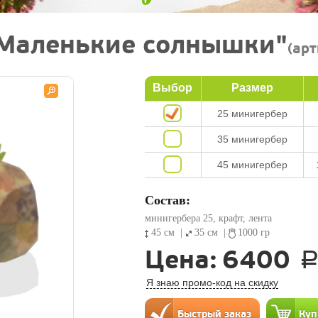
"Маленькие солнышки"
(ар
Выбор
Размер
25 минигербер
35 минигербер
45 минигербер
Состав:
минигербера 25, крафт, лента
45 см
|
35 см
|
1000 гр
Цена:
6400
Я знаю промо-код на скидку