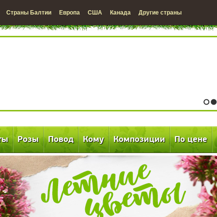
Страны Балтии
Европа
США
Канада
Другие страны
1
2
ты
Розы
Повод
Кому
Композиции
По цене