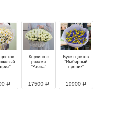
 цветов
Корзина с
Букет цветов
шковый
розами
"Имбирный
приз"
"Атена"
пряник"
00
17500
19900
a
a
a