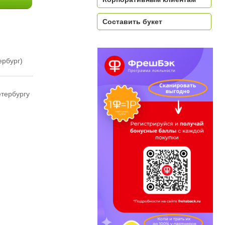
Составить букет
ербург)
етербургу