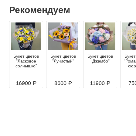
Рекомендуем
Букет цветов
Букет цветов
Букет цветов
Букет
"Ласковое
"Лучистый"
"Джамбо"
"Рома
солнышко"
сюр
16900
8600
11900
75
a
a
a