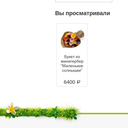
Вы просматривали
Букет из
минигербер
"Маленькие
солнышки"
6400
a