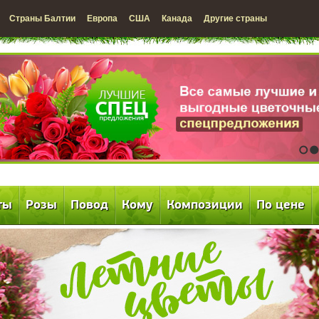
Страны Балтии
Европа
США
Канада
Другие страны
1
2
ты
Розы
Повод
Кому
Композиции
По цене