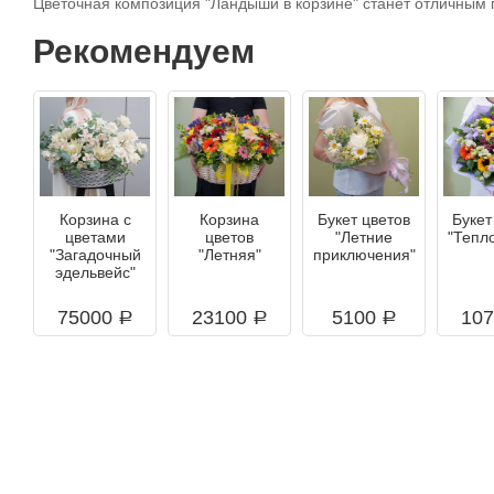
Цветочная композиция "Ландыши в корзине" станет отличным п
Рекомендуем
Корзина с
Корзина
Букет цветов
Букет
цветами
цветов
"Летние
"Тепл
"Загадочный
"Летняя"
приключения"
эдельвейс"
75000
23100
5100
10
a
a
a