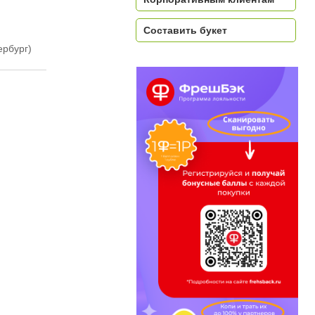
Составить букет
ербург)