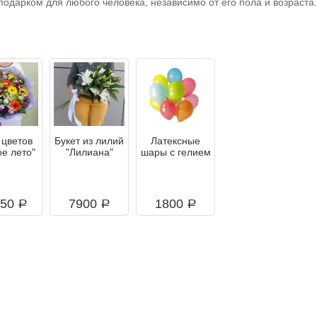
одарком для любого человека, независимо от его пола и возраста.
 цветов
Букет из лилий
Латексные
ое лето"
"Лилиана"
шары с гелием
750
7900
1800
a
a
a