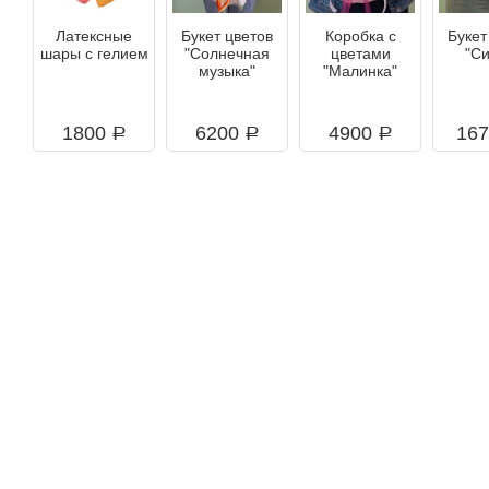
Латексные
Букет цветов
Коробка с
Букет
шары с гелием
"Солнечная
цветами
"С
музыка"
"Малинка"
1800
6200
4900
16
a
a
a