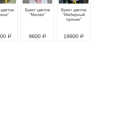
 цветов
Букет цветов
Букет цветов
иена"
"Милая"
"Имбирный
пряник"
700
9600
19900
a
a
a