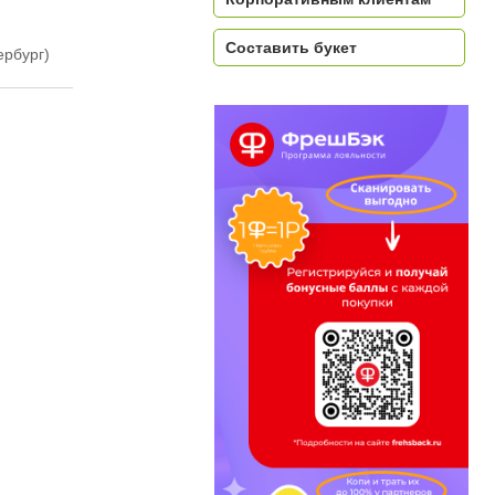
Составить букет
ербург)