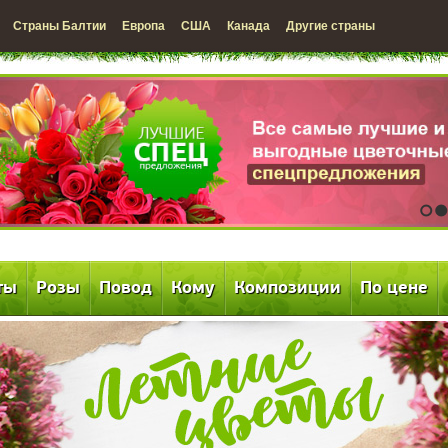
Страны Балтии
Европа
США
Канада
Другие страны
1
2
ты
Розы
Повод
Кому
Композиции
По цене