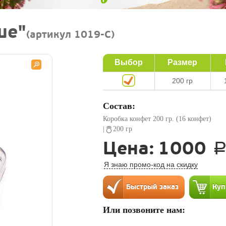
ше"
(артикул 1019-C)
Выбор
Размер
200 гр
Состав:
Коробка конфет 200 гр. (16 конфет)
|
200 гр
Цена:
1000
Я знаю промо-код на скидку
Или позвоните нам: