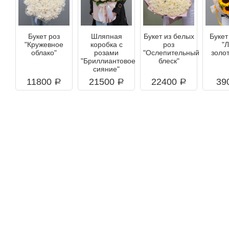
Букет роз
Шляпная
Букет из белых
Букет
"Кружевное
коробка с
роз
"
облако"
розами
"Ослепительный
золо
"Бриллиантовое
блеск"
сияние"
11800
21500
22400
39
a
a
a