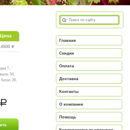
Цена
Главная
14500
a
Скидки
Оплата
дия 7,
овыль 50,
Доставка
 батао 20,
Контакты
a
О компании
Помощь
Корпоративным клиентам