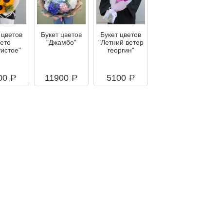
 цветов
Букет цветов
Букет цветов
Лето
"Джамбо"
"Летний ветер
тистое"
георгин"
00
11900
5100
a
a
a