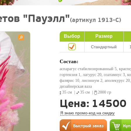
етов "Пауэлл"
(артикул 1913-C)
Выбор
Размер
Стандартный
Состав:
аспарагус стабилизированный 5, краспе
гортензия 1, лагурус 20, озатамнус 3, к
фалярис 10, лисониум 2, аполекурус 20,
дизайнерская ваза
35 см
|
35 см
|
2000 гр
Цена:
14500
Я знаю промо-код на скидку