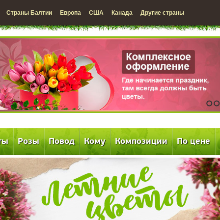
Страны Балтии
Европа
США
Канада
Другие страны
1
2
ты
Розы
Повод
Кому
Композиции
По цене