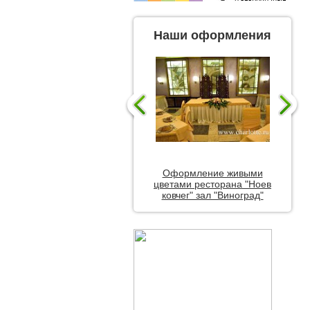
Наши оформления
Оформление живыми
цветами ресторана "Ноев
ковчег" зал "Виноград"