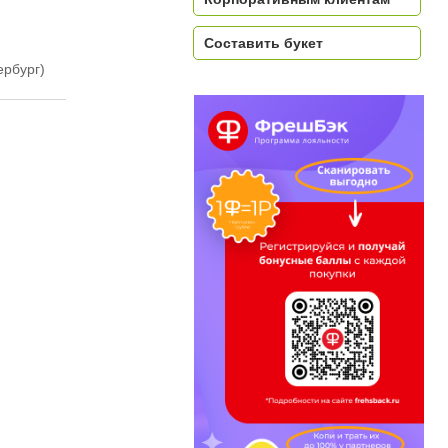
Составить букет
ербург)