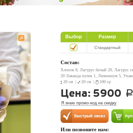
Выбор
Размер
Стандартный
Состав:
Хлопок 8, Лагурус белый 20, Лагурус 
20 Лаванда пучек 1, Лимониум 5, Упак
20 см
|
20 см
|
100 гр
Цена:
5900
Я знаю промо-код на скидку
Или позвоните нам: