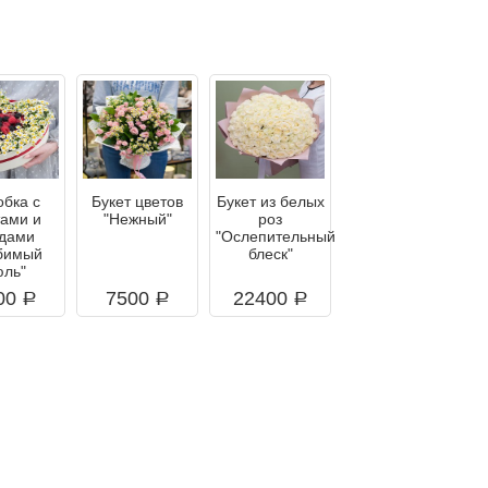
обка с
Букет цветов
Букет из белых
тами и
"Нежный"
роз
одами
"Ослепительный
бимый
блеск"
юль"
00
7500
22400
a
a
a