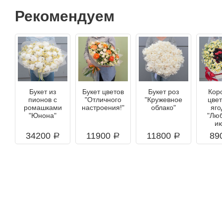
Рекомендуем
Букет из
Букет цветов
Букет роз
Кор
пионов с
"Отличного
"Кружевное
цве
ромашками
настроения!"
облако"
яг
"Юнона"
"Лю
и
34200
11900
11800
89
a
a
a