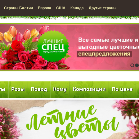
Страны Балтии
Европа
США
Канада
Другие страны
1
2
ты
Розы
Повод
Кому
Композиции
По цене