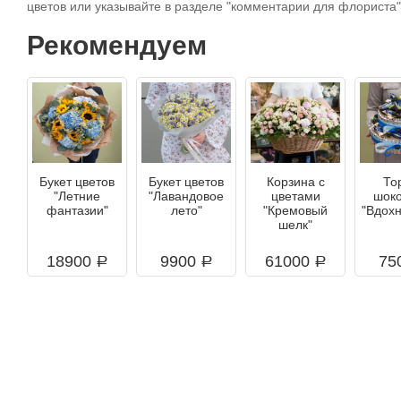
цветов или указывайте в разделе "комментарии для флориста" 
Рекомендуем
Букет цветов
Букет цветов
Корзина с
То
"Летние
"Лавандовое
цветами
шок
фантазии"
лето"
"Кремовый
"Вдох
шелк"
18900
9900
61000
75
a
a
a