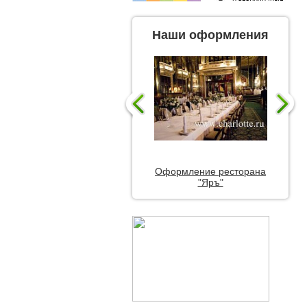
Наши оформления
Оформление ресторана
"Яръ"