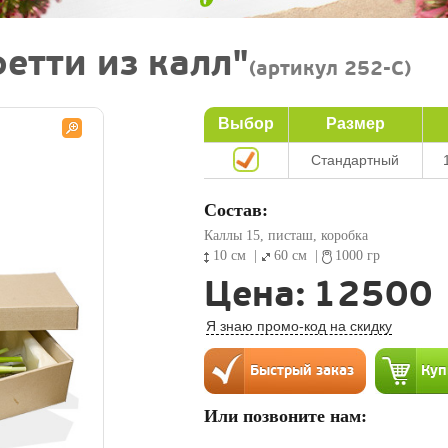
етти из калл"
(артикул 252-C)
Выбор
Размер
Стандартный
Состав:
Каллы 15, писташ, коробка
10 см
|
60 см
|
1000 гр
Цена:
12500
Я знаю промо-код на скидку
Или позвоните нам: