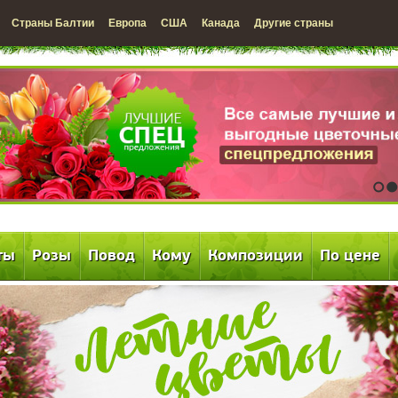
Страны Балтии
Европа
США
Канада
Другие страны
1
2
ты
Розы
Повод
Кому
Композиции
По цене