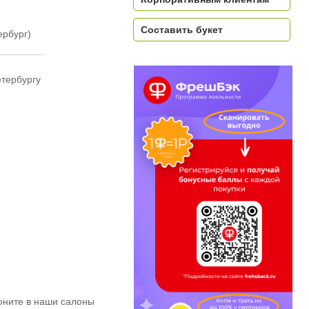
Составить букет
ербург)
етербургу
оните в наши салоны