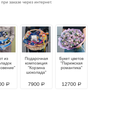
при заказе через интернет.
рт из
Подарочная
Букет цветов
оладок
композиция
"Парижская
новение"
"Корзина
романтика"
шоколада"
00
7900
12700
a
a
a