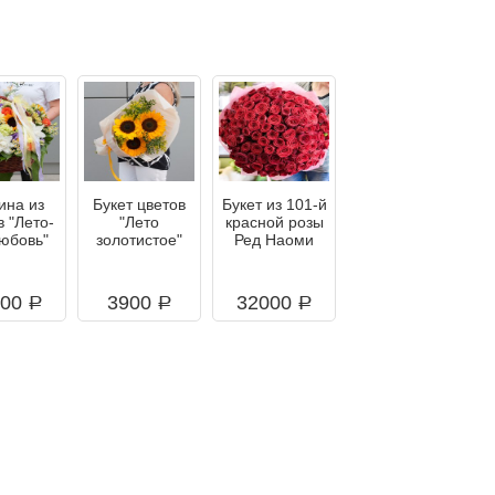
ина из
Букет цветов
Букет из 101-й
в "Лето-
"Лето
красной розы
любовь"
золотистое"
Ред Наоми
000
3900
32000
a
a
a