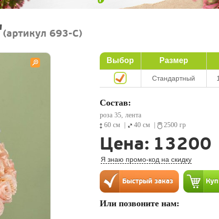
"
(артикул 693-C)
Выбор
Размер
Стандартный
Состав:
роза 35, лента
60 см
|
40 см
|
2500 гр
Цена:
13200
Я знаю промо-код на скидку
Или позвоните нам: