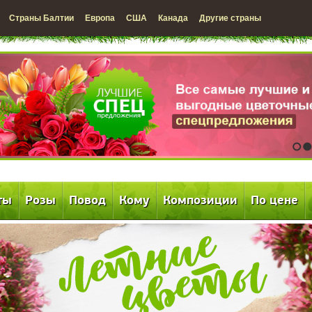
Страны Балтии
Европа
США
Канада
Другие страны
1
2
ты
Розы
Повод
Кому
Композиции
По цене