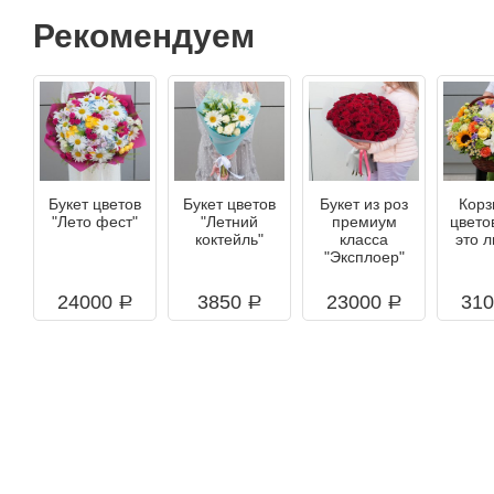
Рекомендуем
Букет цветов
Букет цветов
Букет из роз
Корз
"Лето фест"
"Летний
премиум
цвето
коктейль"
класса
это 
"Эксплоер"
24000
3850
23000
31
a
a
a