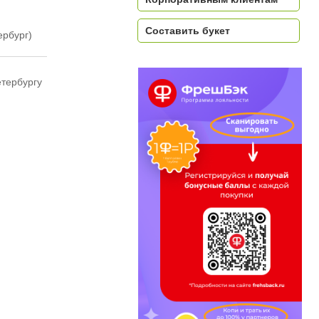
Составить букет
ербург)
етербургу